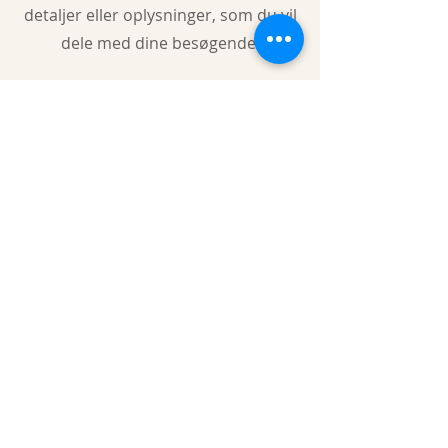
detaljer eller oplysninger, som du vil
dele med dine besøgende.
Page first published 2013
Page reviewed 20/06/2026
Next review: June 2028
About us
Gaynor Leech launched L-W-O
Community in September 2013. All
content on this website is presented in
good faith. All thoughts and
interpretations are my own. Every